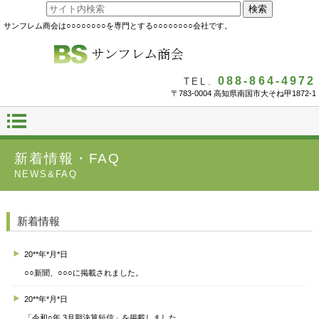
サンフレム商会は○○○○○○○○を専門とする○○○○○○○○会社です。
088-864-4972
TEL.
〒783-0004 高知県南国市大そね甲1872-1
新着情報・FAQ
NEWS&FAQ
新着情報
20**年*月*日
○○新聞、○○○に掲載されました。
20**年*月*日
「令和○年 3月期決算短信」を掲載しました。